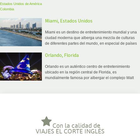
Estados Unidos de América
Colombia
Miami, Estados Unidos
Miami es un destino de entretenimiento mundial y una
ciudad moderna que alberga una mezcla de culturas
de diferentes partes del mundo, en especial de países
caribeños, dando como resultado un ambiente único y
Orlando, Florida
divertido
Orlando es un auténtico centro de entretenimiento
ubicado en la región central de Florida, es
mundialmente famosa por albergar el complejo Walt
Disney World®, además de numerosos parques
temáticos y centros comerciales
Con la calidad de
VIAJES EL CORTE INGLÉS