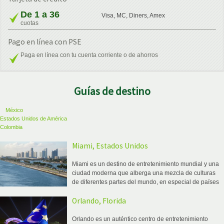
De 1 a 36
Visa, MC, Diners, Amex
cuotas
Pago en línea con PSE
Paga en línea con tu cuenta corriente o de ahorros
Guías de destino
México
Estados Unidos de América
Colombia
Miami, Estados Unidos
Miami es un destino de entretenimiento mundial y una
ciudad moderna que alberga una mezcla de culturas
de diferentes partes del mundo, en especial de países
caribeños, dando como resultado un ambiente único y
Orlando, Florida
divertido
Orlando es un auténtico centro de entretenimiento